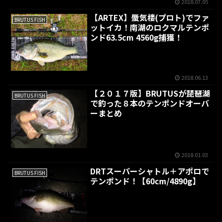
2018.07.05
【ARTEX】蜃気楼(プロト)でファ
BRUTUS FISH
ットイカ！南湖のロクマルテンポ
ンド63.5cm 4560g捕獲！
2018.06.13
【２０１７版】BRUTUSが琵琶湖
BRUTUS FISH
で釣った８本のテンポンドオーバ
ーまとめ
2018.01.03
DRTスーパーシャトル＋アポロで
BRUTUS FISH
テンポンド！【60cm/4890g】