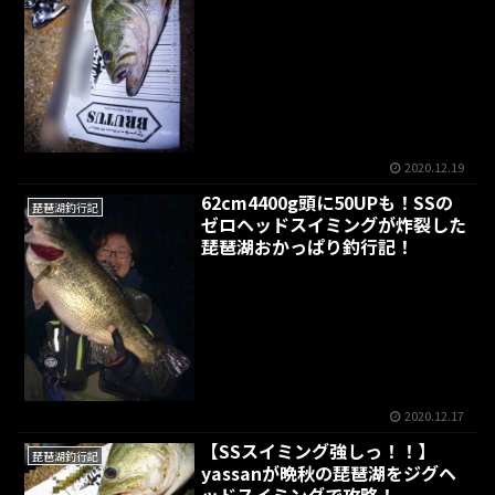
2020.12.19
62cm4400g頭に50UPも！SSの
琵琶湖釣行記
ゼロヘッドスイミングが炸裂した
琵琶湖おかっぱり釣行記！
2020.12.17
【SSスイミング強しっ！！】
琵琶湖釣行記
yassanが晩秋の琵琶湖をジグヘ