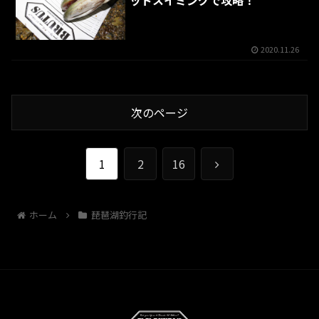
ッドスイミングで攻略！
2020.11.26
次のページ
次
1
2
16
へ
ホーム
琵琶湖釣行記