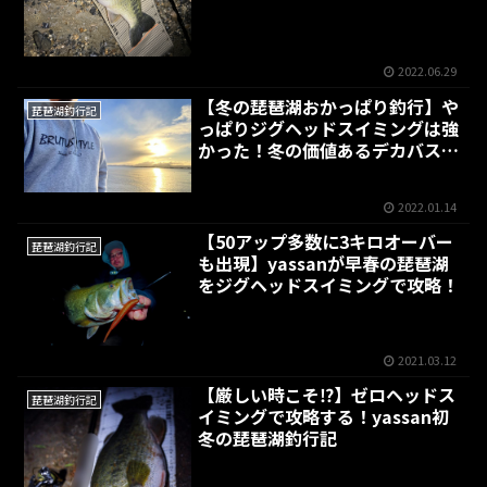
2022.06.29
【冬の琵琶湖おかっぱり釣行】や
琵琶湖釣行記
っぱりジグヘッドスイミングは強
かった！冬の価値あるデカバスを
追いかける！！
2022.01.14
【50アップ多数に3キロオーバー
琵琶湖釣行記
も出現】yassanが早春の琵琶湖
をジグヘッドスイミングで攻略！
2021.03.12
【厳しい時こそ⁉】ゼロヘッドス
琵琶湖釣行記
イミングで攻略する！yassan初
冬の琵琶湖釣行記