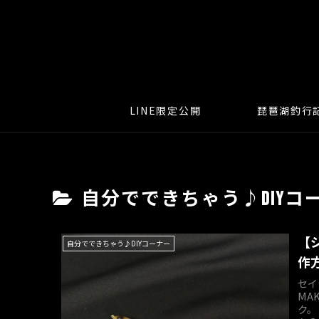
LINE限定公開
琵琶湖釣行
自分でできちゃう♪DIYコ
【
自分でできちゃう♪DIYコーナー
作
セイ
MA
ク。