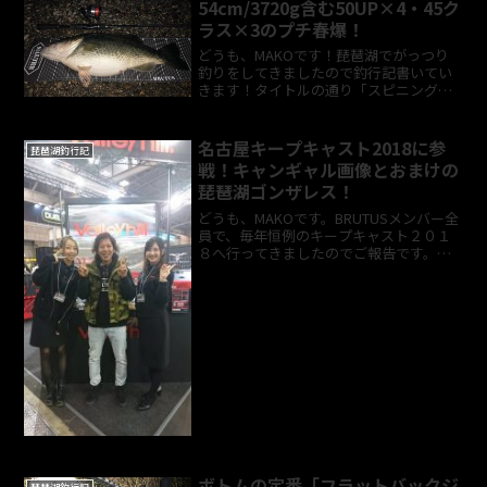
54cm/3720g含む50UP×4・45ク
ラス×3のプチ春爆！
どうも、MAKOです！琵琶湖でがっつり
釣りをしてきましたので釣行記書いてい
きます！タイトルの通り「スピニングゲ
ームで【54/3720】含む50UP×4・45クラ
ス×3のプチ春爆！」をしてきました！本
当にヤバイ春爆ってこんなレベルじゃな
名古屋キープキャスト2018に参
琵琶湖釣行記
いはず...
戦！キャンギャル画像とおまけの
琵琶湖ゴンザレス！
どうも、MAKOです。BRUTUSメンバー全
員で、毎年恒例のキープキャスト２０１
８へ行ってきましたのでご報告です。今
年は3月10日と11日に開催だったので、例
年より遅かったですね。僕たちは11日の
日曜日に行ってきましたので、そのとき
の様子を...
ボトムの定番「フラットバックジ