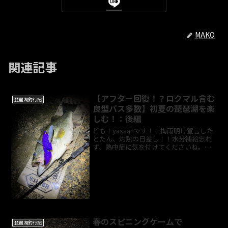
MAKO
関連記事
【アフター回復！？ロクマル含む
琵琶湖釣行記
良型バス多数】初夏の琵琶湖を楽
しむ！：後編
ども！yassanです！！梅雨明け宣言した
とたん、灼熱の日差し！！水分補給忘れ
ず、熱中症に気を付けてくださいね。さ
て今回は、前回の続きブログになりま
す！冒頭のご挨拶はほどほどに、さくっ
と始めていきたいと思います。それでは
どうぞ～！ジグヘッド...
春のスピニングゲームで
琵琶湖釣行記