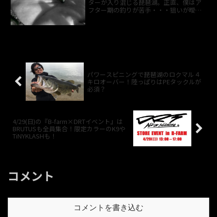
ターが入り混じる琵琶湖。正直、僕はア
フター期の釣りが苦手・・・狙いが曖昧
なのもやりきれないので、春のパターン
がまだ効くのか試してきました！！もち
ろん僕がやりきれるのはジグヘッドスイ
ミング！！夜明けのタイミ...
パワースピニングで琵琶湖のロクマル４
キロオーバー！陸っぱりはPEタックルが
必須？
4/29(日)の『B-farm×DRTイベント』は
BRUTUSも全員集合！限定カラーのK9や
TiNYKLASHも！
コメント
コメントを書き込む