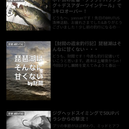
琵琶湖釣行記
グ＋デスアダーツインテール」で
3キロオーバー！
どうも～、yassanです！先日のBRUTUS
清掃活動、お疲れさまでした&ありがとう
ございました！少し前の釣行になるので
タイムラグがありますが、釣行記を書き
ました！今回の釣行記で５釣行連続で3キ
ロオーバーを釣っています！ここまで結
【財閥の週末釣行記】琵琶湖はそ
琵琶湖釣行記
果が出てい...
んなに甘くない・・・
どうも、財閥です！今週も釣行記書いて
いこうと思います。週末は土曜夜からin！
今回は少し展開を変えてみようと春以来
ほぼ行ってないエリアをランガンしなが
ら北上！とはいっても地形はもちろんわ
からないので、目視できる物だけ！一ヶ
所目サスペンド仕様タ...
ジグヘッドスイミングで50UPバ
琵琶湖釣行記
ラシからの撃沈！
プリの季節がほぼ終わり、ミッドとアフ