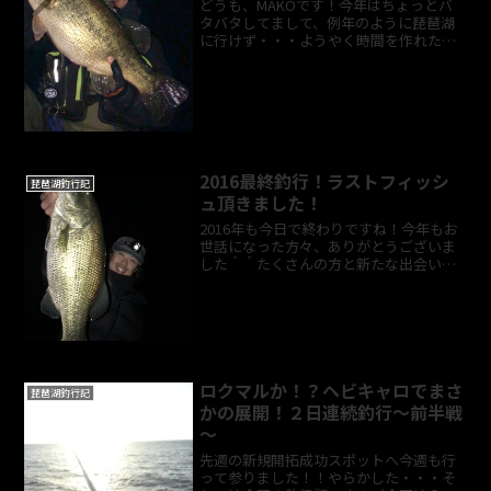
どうも、MAKOです！今年はちょっとバ
タバタしてまして、例年のように琵琶湖
に行けず・・・ようやく時間を作れたの
で琵琶湖へ行ってきました！ちょっと間
が空いてしまった琵琶湖ですが、結果的
にMAX62cmの4400gが釣れてくれまし
た！やっぱり琵...
2016最終釣行！ラストフィッシ
琵琶湖釣行記
ュ頂きました！
2016年も今日で終わりですね！今年もお
世話になった方々、ありがとうございま
した＾＾たくさんの方と新たな出会いも
あり、とても楽しく充実した釣りライフ
を送ることができました！！！昨日は今
年最終釣行に行ってきました！ファース
トポイントは西岸の浜...
ロクマルか！？ヘビキャロでまさ
琵琶湖釣行記
かの展開！２日連続釣行～前半戦
～
先週の新規開拓成功スポットへ今週も行
って参りました！！やらかした・・・そ