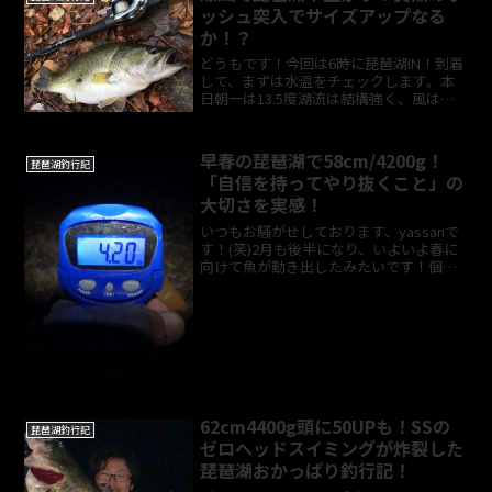
ッシュ突入でサイズアップなる
か！？
どうもです！今回は6時に琵琶湖IN！到着
して、まずは水温をチェックします。本
日朝一は13.5度湖流は結構強く、風はあ
まりないけど、なんだかウネってる琵琶
湖釣れそうな予感・・・6：45 ファー
ストバイトかなりショートバイトで、食
早春の琵琶湖で58cm/4200g！
琵琶湖釣行記
い込むの待っ...
「自信を持ってやり抜くこと」の
大切さを実感！
いつもお騒がせしております、yassanで
す！(笑)2月も後半になり、いよいよ春に
向けて魚が動き出したみたいです！個人
的に満月の大潮明けが好きなので、この
タイミングで琵琶湖inしてきました。結
果はタイトルの通り4キロオーバーが出ち
ゃいました...
62cm4400g頭に50UPも！SSの
琵琶湖釣行記
ゼロヘッドスイミングが炸裂した
琵琶湖おかっぱり釣行記！