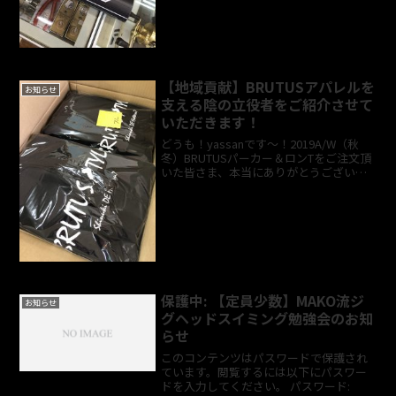
んだけでの取り扱いだったはず・・・
が！！！この度、数多...
【地域貢献】BRUTUSアパレルを
お知らせ
支える陰の立役者をご紹介させて
いただきます！
どうも！yassanです～！2019A/W（秋
冬）BRUTUSパーカー＆ロンTをご注文頂
いた皆さま、本当にありがとうございま
す！本日（10/5）オーダー分が届きまし
たので準備が出来次第発送させていただ
きます！BRUTUSのアパレルは受注生産...
保護中: 【定員少数】MAKO流ジ
お知らせ
グヘッドスイミング勉強会のお知
らせ
このコンテンツはパスワードで保護され
ています。閲覧するには以下にパスワー
ドを入力してください。 パスワード: