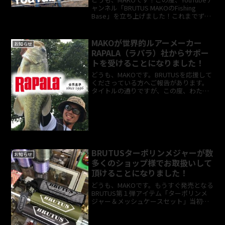
ャンネル「BRUTUS MAKOのFishing
Base」を立ち上げました！これまでずっ
と「YouTubeでも発信したい」と考えて
いたのですが、ようやくスタートライン
に立つことができました。▶...
MAKOが世界的ルアーメーカー
お知らせ
RAPALA（ラパラ）社からサポー
トを受けることになりました！
どうも、MAKOです。BRUTUSを応援して
くださっている方へご報告があります。
タイトルの通りですが、この度、わたく
しMAKOは RAPALA社（ラパラジャパン）
からサポートを受けることになりまし
た。ご存知の通り、RAPALA社は1936年...
BRUTUSターポリンメジャーが数
お知らせ
多くのショップ様でお取扱いして
頂けることになりました！
どうも、MAKOです。もうすぐ発売となる
BRUTUS第１弾アイテム「ターポリンメ
ジャー＆メッシュケースセット」当初の
予定ではショップ様は「セブンパーム
ス」さんと「ルアーショップおおの」さ