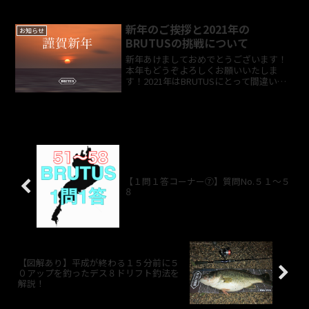
新年のご挨拶と2021年の
お知らせ
BRUTUSの挑戦について
新年あけましておめでとうございます！
本年もどうぞよろしくお願いいたしま
す！2021年はBRUTUSにとって間違いな
く挑戦の年となります。なぜなら・・・
開発中のワーム「SS」のリリース オリジ
ナルブランクスから作ることになったス
ピニングロッ...
【１問１答コーナー⑦】質問No.５１～５
８
【図解あり】平成が終わる１５分前に５
０アップを釣ったデス８ドリフト釣法を
解説！